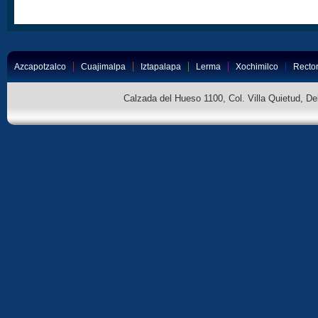
Azcapotzalco
Cuajimalpa
Iztapalapa
Lerma
Xochimilco
Rector
Calzada del Hueso 1100, Col. Villa Quietud, D