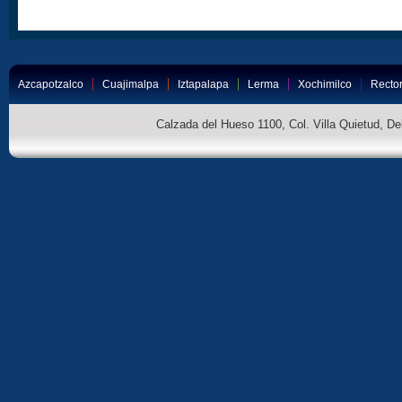
Azcapotzalco
Cuajimalpa
Iztapalapa
Lerma
Xochimilco
Rector
Calzada del Hueso 1100, Col. Villa Quietud, D