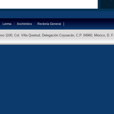
Lerma
Xochimilco
Rectoría General
so 1100, Col. Villa Quietud, Delegación Coyoacán, C.P. 04960, México, D. F.