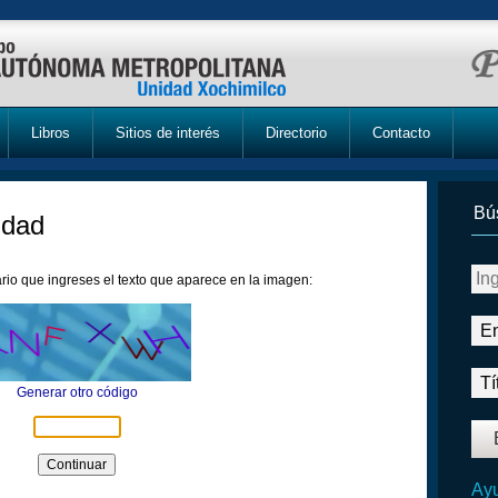
Libros
Sitios de interés
Directorio
Contacto
Bú
idad
rio que ingreses el texto que aparece en la imagen:
Generar otro código
Ayu