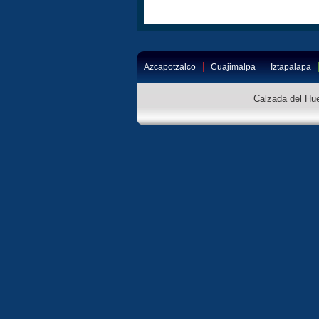
Azcapotzalco
Cuajimalpa
Iztapalapa
Calzada del Hue