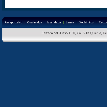
Azcapotzalco
Cuajimalpa
Iztapalapa
Lerma
Xochimilco
Rector
Calzada del Hueso 1100, Col. Villa Quietud, D