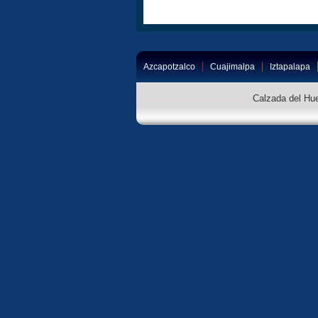
Azcapotzalco
Cuajimalpa
Iztapalapa
Calzada del Hue