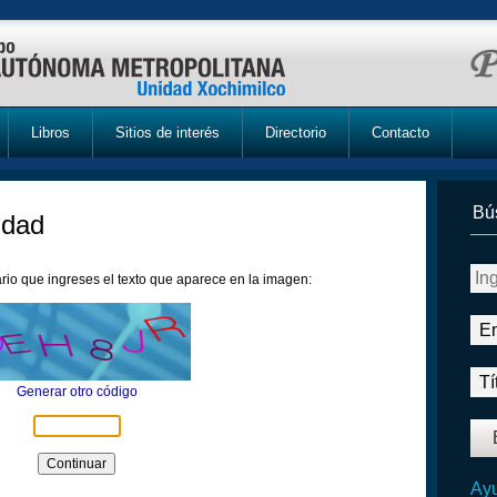
Libros
Sitios de interés
Directorio
Contacto
Bú
idad
rio que ingreses el texto que aparece en la imagen:
Generar otro código
Ayu