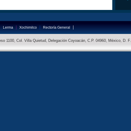
Lerma
Xochimilco
Rectoría General
so 1100, Col. Villa Quietud, Delegación Coyoacán, C.P. 04960, México, D. F.