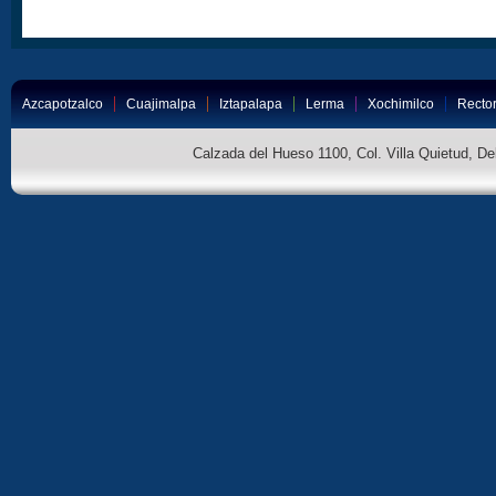
Azcapotzalco
Cuajimalpa
Iztapalapa
Lerma
Xochimilco
Rector
Calzada del Hueso 1100, Col. Villa Quietud, D