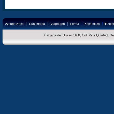
Azcapotzalco
Cuajimalpa
Iztapalapa
Lerma
Xochimilco
Rector
Calzada del Hueso 1100, Col. Villa Quietud, D