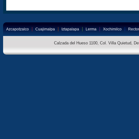
Azcapotzalco
Cuajimalpa
Iztapalapa
Lerma
Xochimilco
Rector
Calzada del Hueso 1100, Col. Villa Quietud, D