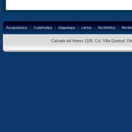
Azcapotzalco
Cuajimalpa
Iztapalapa
Lerma
Xochimilco
Rector
Calzada del Hueso 1100, Col. Villa Quietud, D