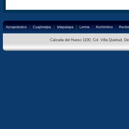
Azcapotzalco
Cuajimalpa
Iztapalapa
Lerma
Xochimilco
Rector
Calzada del Hueso 1100, Col. Villa Quietud, D