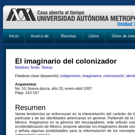
Inicio
Acerca de
Revistas
Libros
Sitios de inte
El imaginario del colonizador
Martínez Terán, Teresa
Palabras clave (keywords):
indigenismo
,
imaginarios
,
colonización
,
ident
Argumentos
No. 53; Nueva época, año 20, enero-abril 2007
Págs. 143-167
Resumen
Varias tendencias se entrecruzan en la interpretación del carácter de 
particular y de las identidades americanas en general. Partiendo de la
México. Imaginarios en la génesis del neozapatismo, este artículo cue
occidentalización de México, propone abordar los imaginarios desde una p
y señala algunas posibilidades para la reformulación de los concepto
antropología colonial.