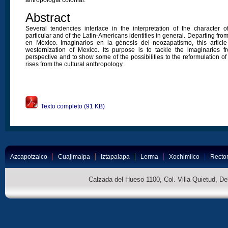
Abstract
Several tendencies interlace in the interpretation of the character 
particular and of the Latin-Americans identities in general. Departing fro
en México. Imaginarios en la génesis del neozapatismo, this article
westernization of Mexico. Its purpose is to tackle the imaginaries f
perspective and to show some of the possibilities to the reformulation of 
rises from the cultural anthropology.
Texto completo (91 KB)
Azcapotzalco
Cuajimalpa
Iztapalapa
Lerma
Xochimilco
Rector
Calzada del Hueso 1100, Col. Villa Quietud, D