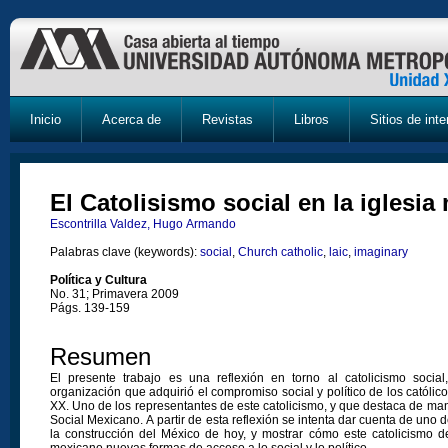
Inicio
Acerca de
Revistas
Libros
Sitios de inte
El Catolisismo social en la iglesia
Escontrilla Valdez, Hugo Armando
Palabras clave (keywords):
social
,
Church catholic
,
laic
,
imaginary
Política y Cultura
No. 31; Primavera 2009
Págs. 139-159
Resumen
El presente trabajo es una reflexión en torno al catolicismo socia
organización que adquirió el compromiso social y político de los católico
XX. Uno de los representantes de este catolicismo, y que destaca de man
Social Mexicano. A partir de esta reflexión se intenta dar cuenta de uno d
la construcción del México de hoy, y mostrar cómo este catolicismo de
mexicano nuevas formas de acceso a lo social y lo político.