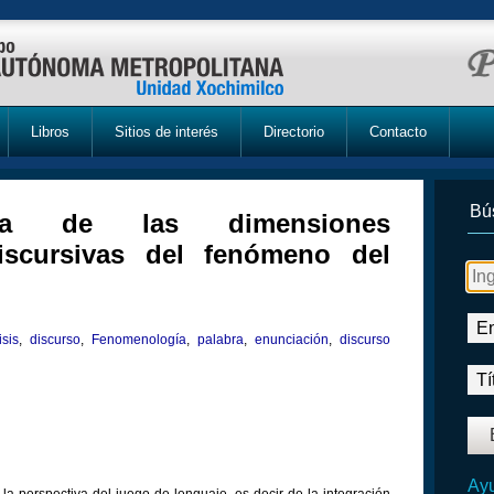
Libros
Sitios de interés
Directorio
Contacto
Bú
erca de las dimensiones
discursivas del fenómeno del
isis
,
discurso
,
Fenomenología
,
palabra
,
enunciación
,
discurso
Ayu
a perspectiva del juego de lenguaje, es decir de la integración