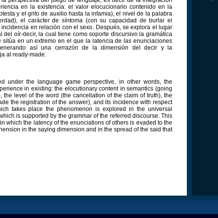
riencia en la existencia: el valor elocucionario contenido en la
sta y el grito de auxilio hasta la infamia), el nivel de la palabra
erdad), el carácter de síntoma (con su capacidad de burlar el
ar incidencia en relación con el sexo. Después, se explora el lugar
del oír-decir, la cual tiene como soporte discursivo la gramática
e sitúa en un extremo en el que la latencia de las enunciaciones
enerando así una cerrazón de la dimensión del decir y la
ja al ready-made.
 under the language game perspective, in other words, the
erience in existing: the elocutionary content in semantics (going
, the level of the word (the cancellation of the claim of truth), the
ade the registration of the answer), and its incidence with respect
hich takes place the phenomenon is explored in the universal
hich is supported by the grammar of the referred discourse. This
 which the latency of the enunciations of others is evaded to the
nsion in the saying dimension and in the spread of the said that