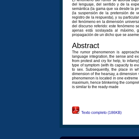
del lenguaje, del sentido y de la expe
semántica (la gama que va desde la prote
(la suspensión de la pretensión de v
registro de la respuesta), y su particul
del fenómeno en la dimensión universal 
del discurso referido: este fenómeno s
ajenas está soslayada al máximo, g
propagación de un dicho que se aseme
Abstract
The rumor phenomenon is approached
language integration, the sense and exp
from protest and cry for help, to infamy)
type of symptom (with its capacity to ev
to sex. Subsequently, the place in w
dimension of the hearsay, a dimension w
phenomenon is located in one extreme in
maximum, hence blinkering the comprehe
is similar to the ready-made
Texto completo (186KB)