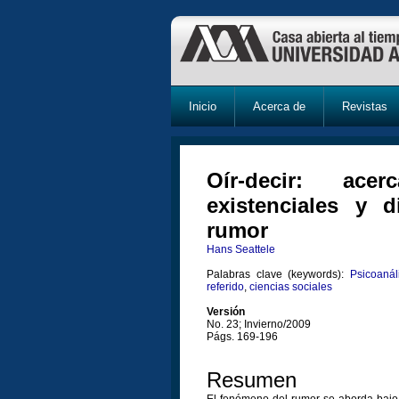
Inicio
Acerca de
Revistas
Oír-decir: ac
existenciales y 
rumor
Hans Seattele
Palabras clave (keywords):
Psicoanál
referido
,
ciencias sociales
Versión
No. 23; Invierno/2009
Págs. 169-196
Resumen
El fenómeno del rumor se aborda bajo l