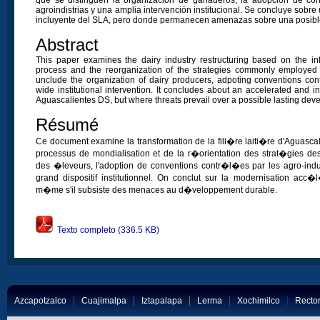
agroindistrias y una amplia intervención institucional. Se concluye sob
incluyente del SLA, pero donde permanecen amenazas sobre una posible 
Abstract
This paper examines the dairy industry restructuring based on the inf
process and the reorganization of the strategies commonly employed b
unclude the organization of dairy producers, adpoting conventions con
wide institutional intervention. It concludes about an accelerated and 
Aguascalientes DS, but where threats prevail over a possible lasting dev
Résumé
Ce document examine la transformation de la fili�re laiti�re d'Aguasc
processus de mondialisation et de la r�orientation des strat�gies des
des �leveurs, l'adoption de conventions contr�l�es par les agro-indus
grand dispositif institutionnel. On conclut sur la modernisation acc�
m�me s'il subsiste des menaces au d�veloppement durable.
Texto completo (336.5 KB)
Azcapotzalco
Cuajimalpa
Iztapalapa
Lerma
Xochimilco
Rector