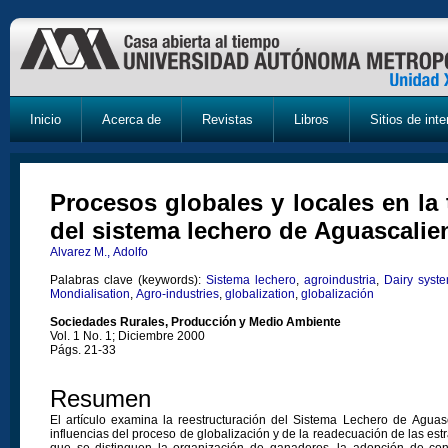
Inicio
Acerca de
Revistas
Libros
Sitios de inte
Procesos globales y locales en la
del sistema lechero de Aguascalie
Alvarez M., Adolfo
Palabras clave (keywords):
Sistema lechero
,
agroindustria
,
Dairy syst
Mondialisation
,
Agro-industries
,
globalization
,
globalización
Sociedades Rurales, Producción y Medio Ambiente
Vol. 1 No. 1; Diciembre 2000
Págs. 21-33
Resumen
El artículo examina la reestructuración del Sistema Lechero de Aguasc
influencias del proceso de globalización y de la readecuación de las estra
que se distinguen la organización de ganaderos, la adopción de con