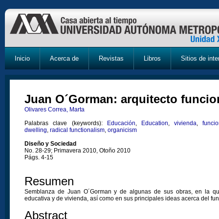
Inicio
Acerca de
Revistas
Libros
Sitios de inte
Juan O´Gorman: arquitecto funcion
Olivares Correa, Marta
Palabras clave (keywords):
Educación
,
Education
,
vivienda
,
funci
dwelling
,
radical functionalism
,
organicism
Diseño y Sociedad
No. 28-29; Primavera 2010, Otoño 2010
Págs. 4-15
Resumen
Semblanza de Juan O´Gorman y de algunas de sus obras, en la qu
educativa y de vivienda, así como en sus principales ideas acerca del fu
Abstract