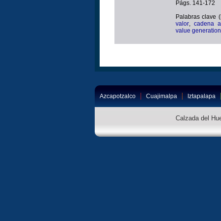
Págs. 141-172
Palabras clave 
valor
,
cadena a
value generation
Azcapotzalco
Cuajimalpa
Iztapalapa
Calzada del Hue