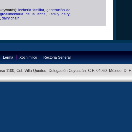
(keywords):
lechería familiar
,
generación de
groalimentaria de la leche
,
Family dairy
,
,
dairy chain
Lerma
Xochimilco
Rectoría General
so 1100, Col. Villa Quietud, Delegación Coyoacán, C.P. 04960, México, D. F.