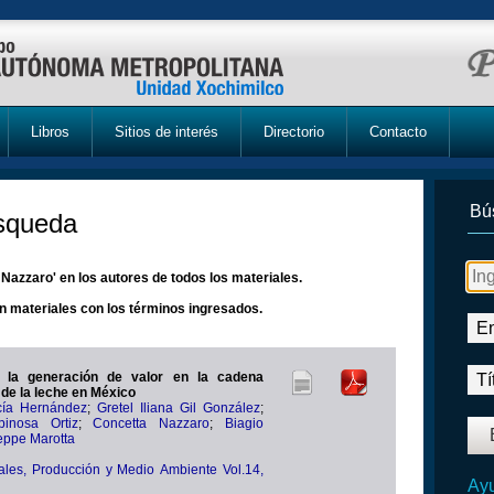
Libros
Sitios de interés
Directorio
Contacto
Bú
úsqueda
azzaro' en los autores de todos los materiales.
n materiales con los términos ingresados.
e la generación de valor en la cadena
 de la leche en México
cía Hernández
;
Gretel Iliana Gil González
;
pinosa Ortiz
;
Concetta Nazzaro
;
Biagio
eppe Marotta
les, Producción y Medio Ambiente Vol.14,
Ayu