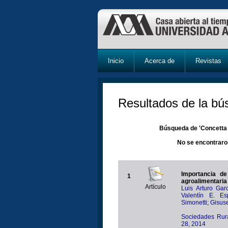
Inicio
Acerca de
Revistas
Resultados de la b
Búsqueda de 'Concetta N
No se encontraro
Importancia d
1
agroalimentaria
Artículo
Luis Arturo Gar
Valentín E. Es
Simonetti
;
Gisus
Sociedades Rura
28, 2014