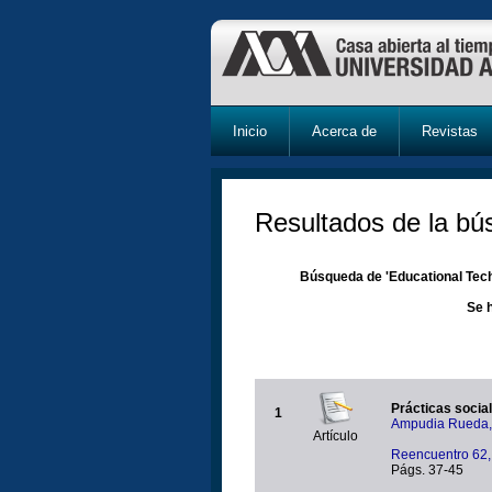
Inicio
Acerca de
Revistas
Resultados de la b
Búsqueda de 'Educational Techn
Se 
Prácticas social
1
Ampudia Rueda,
Artículo
Reencuentro 62,
Págs. 37-45