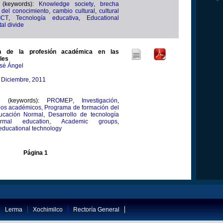
 (keywords):
Knowledge society
,
brecha
 del conocimiento
,
cambio cultural
,
cultural
ICT
,
Tecnología educativa
,
Educational
tal divide
ón de la profesión académica en las
les
osé Ángel
 Diciembre, 2011
ve (keywords):
PROMEP
,
Investigación
,
os académicos
,
Programa de formación del
ucación Normal
,
Desarrollo de tecnología
rmal education
,
Academic groups
,
educational technology
Página 1
Lerma
Xochimilco
Rectoría General