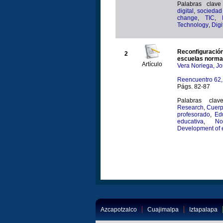
Palabras clave
digital
,
sociedad
change
,
TIC
,
Technology
,
Digi
Reconfiguraci
2
escuelas norma
Artículo
Vera Noriega, J
Reencuentro 62,
Págs. 82-87
Palabras cla
Research
,
Cuerp
profesorado
,
Ed
educativa
,
No
Development of 
Azcapotzalco
Cuajimalpa
Iztapalapa