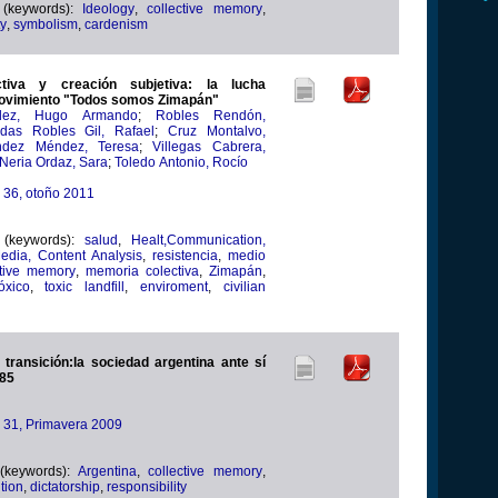
 (keywords):
Ideology
,
collective memory
,
ty
,
symbolism
,
cardenism
tiva y creación subjetiva: la lucha
movimiento "Todos somos Zimapán"
aldez, Hugo Armando
;
Robles Rendón,
das Robles Gil, Rafael
;
Cruz Montalvo,
ndez Méndez, Teresa
;
Villegas Cabrera,
Neria Ordaz, Sara
;
Toledo Antonio, Rocío
a 36, otoño 2011
 (keywords):
salud
,
Healt,Communication,
dia, Content Analysis
,
resistencia
,
medio
ctive memory
,
memoria colectiva
,
Zimapán
,
óxico
,
toxic landfill
,
enviroment
,
civilian
transición:la sociedad argentina ante sí
85
ra 31, Primavera 2009
 (keywords):
Argentina
,
collective memory
,
tion
,
dictatorship
,
responsibility