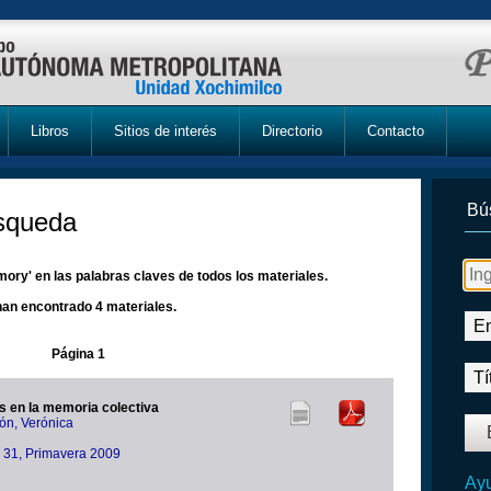
Libros
Sitios de interés
Directorio
Contacto
Bú
úsqueda
ory' en las palabras claves de todos los materiales.
han encontrado 4 materiales.
Página 1
 en la memoria colectiva
n, Verónica
ra 31, Primavera 2009
Ayu