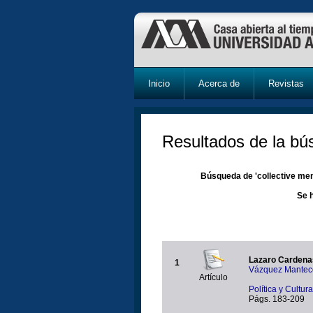
Inicio
Acerca de
Revistas
Resultados de la b
Búsqueda de 'collective mem
Se 
Lazaro Cardenas
1
Vázquez Mantecó
Artículo
Política y Cultu
Págs. 183-209