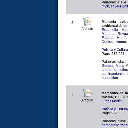
Palabras clave
myth
,
sovereigni
Memoria colec
2
ambiental del 
Artículo
Escontrilla V
Mariana
;
Reyga
Fabiola
;
Herná
Denisse Ivonne
;
Política y Cultur
Págs. 235-257
Palabras clave
Gender, Mass Me
ambiente
,
colle
confinamiento t
opposition
Memorias de la 
3
misma, 1983-19
Artículo
Lucas Martín
Política y Cultu
Págs. 9-26
Palabras clave
democratic transi