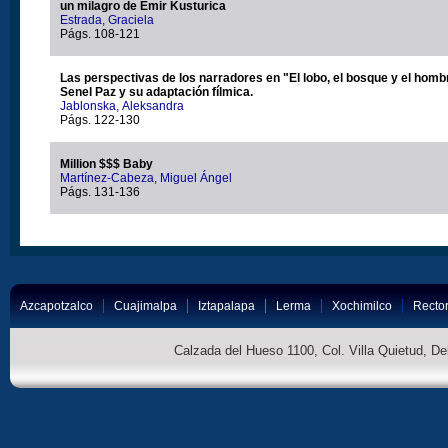
un milagro de Emir Kusturica
Estrada, Graciela
Págs. 108-121
Las perspectivas de los narradores en "El lobo, el bosque y el hom
Senel Paz y su adaptación fílmica.
Jablonska, Aleksandra
Págs. 122-130
Million $$$ Baby
Martínez-Cabeza, Miguel Ángel
Págs. 131-136
Azcapotzalco
Cuajimalpa
Iztapalapa
Lerma
Xochimilco
Rector
Calzada del Hueso 1100, Col. Villa Quietud, D