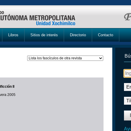
Libros
Sitios de interés
Directorio
Contacto
Bú
ficción II
avera 2005
Ayu