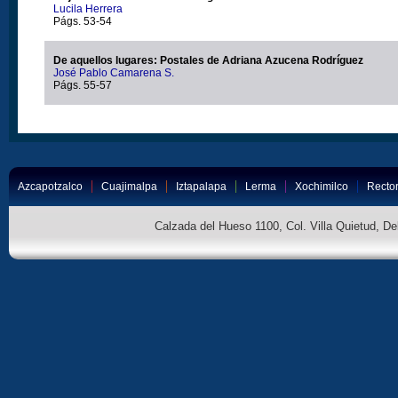
Lucila Herrera
Págs. 53-54
De aquellos lugares: Postales de Adriana Azucena Rodríguez
José Pablo Camarena S.
Págs. 55-57
Azcapotzalco
Cuajimalpa
Iztapalapa
Lerma
Xochimilco
Rector
Calzada del Hueso 1100, Col. Villa Quietud, D