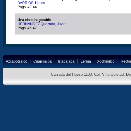
BARRIOS, Hiram
Págs. 43-44
Una obra inagotable
HERNÁNDEZ Quezada, Javier
Págs. 45-47
Azcapotzalco
Cuajimalpa
Iztapalapa
Lerma
Xochimilco
Rector
Calzada del Hueso 1100, Col. Villa Quietud, D