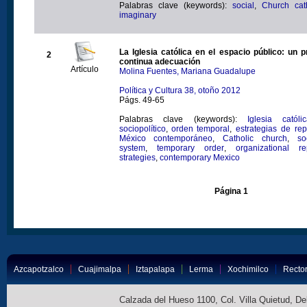
Palabras clave (keywords):
social
,
Church cath
imaginary
La Iglesia católica en el espacio público: un 
2
continua adecuación
Artículo
Molina Fuentes, Mariana Guadalupe
Política y Cultura 38, otoño 2012
Págs. 49-65
Palabras clave (keywords):
Iglesia católi
sociopolítico
,
orden temporal
,
estrategias de re
México contemporáneo
,
Catholic church
,
so
system
,
temporary order
,
organizational re
strategies
,
contemporary Mexico
Página 1
Azcapotzalco
Cuajimalpa
Iztapalapa
Lerma
Xochimilco
Rector
Calzada del Hueso 1100, Col. Villa Quietud, D