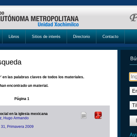
Libros
Sitios de interés
Directorio
Contacto
Bú
úsqueda
 en las palabras claves de todos los materiales.
han encontrado un material.
Página 1
ocial en la iglesia mexicana
dez, Hugo Armando
ra 31, Primavera 2009
Ayu