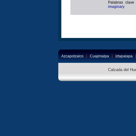
Palabras clave
imaginary
Azcapotzalco
Cuajimalpa
Iztapalapa
Calzada del Hue