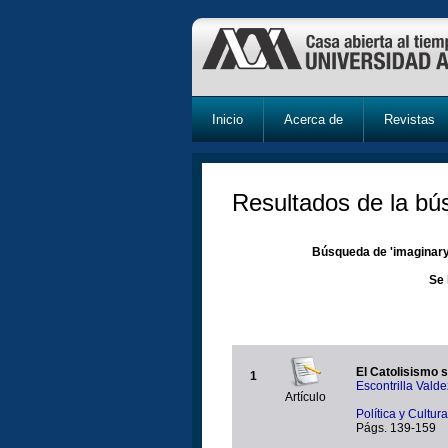
Inicio
Acerca de
Revistas
Resultados de la b
Búsqueda de 'imaginary'
Se 
El Catolisismo s
1
Escontrilla Val
Artículo
Política y Cultu
Págs. 139-159