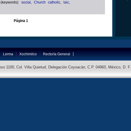
 (keywords):
social
,
Church catholic
,
laic
,
Página 1
Lerma
Xochimilco
Rectoría General
so 1100, Col. Villa Quietud, Delegación Coyoacán, C.P. 04960, México, D. F.