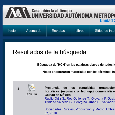
Inicio
Acerca de
Revistas
Libros
Sitios de inte
Resultados de la búsqueda
Búsqueda de 'HCH' en las palabras claves de todos l
No se encontraron materiales con los términos i
Presencia de los plaguicidas organoclo
1
hortalizas (espinaca y lechuga) comercializ
Artículo
Ciudad de México
Rutilio Ortiz S.
;
Rey Gutiérrez T.
;
Giovana P. Guaj
Trinidad Salcedo G.
;
Georgina Urbán C.
;
Salvador
Sociedades Rurales, Producción y Medio Ambien
36, 2018