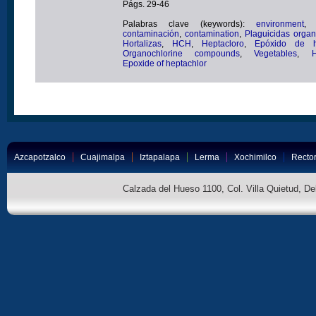
Págs. 29-46
Palabras clave (keywords):
environment
contaminación
,
contamination
,
Plaguicidas orga
Hortalizas
,
HCH
,
Heptacloro
,
Epóxido de h
Organochlorine compounds
,
Vegetables
,
H
Epoxide of heptachlor
Azcapotzalco
Cuajimalpa
Iztapalapa
Lerma
Xochimilco
Rector
Calzada del Hueso 1100, Col. Villa Quietud, D