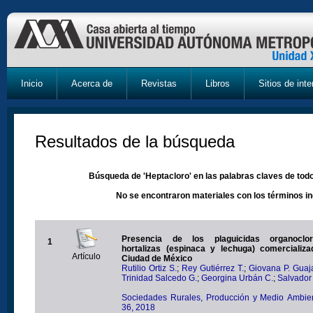
Inicio
Acerca de
Revistas
Libros
Sitios de inte
Resultados de la búsqueda
Búsqueda de 'Heptacloro' en las palabras claves de todo
No se encontraron materiales con los términos i
Presencia de los plaguicidas organoclo
1
hortalizas (espinaca y lechuga) comercializ
Artículo
Ciudad de México
Rutilio Ortiz S.
;
Rey Gutiérrez T.
;
Giovana P. Guaj
Trinidad Salcedo G.
;
Georgina Urbán C.
;
Salvador
Sociedades Rurales, Producción y Medio Ambien
36, 2018