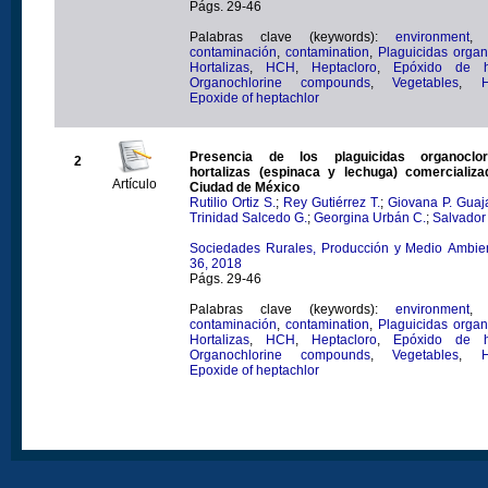
Págs. 29-46
Palabras clave (keywords):
environment
contaminación
,
contamination
,
Plaguicidas orga
Hortalizas
,
HCH
,
Heptacloro
,
Epóxido de h
Organochlorine compounds
,
Vegetables
,
H
Epoxide of heptachlor
Presencia de los plaguicidas organoclo
2
hortalizas (espinaca y lechuga) comercializ
Artículo
Ciudad de México
Rutilio Ortiz S.
;
Rey Gutiérrez T.
;
Giovana P. Guaj
Trinidad Salcedo G.
;
Georgina Urbán C.
;
Salvador
Sociedades Rurales, Producción y Medio Ambien
36, 2018
Págs. 29-46
Palabras clave (keywords):
environment
contaminación
,
contamination
,
Plaguicidas orga
Hortalizas
,
HCH
,
Heptacloro
,
Epóxido de h
Organochlorine compounds
,
Vegetables
,
H
Epoxide of heptachlor