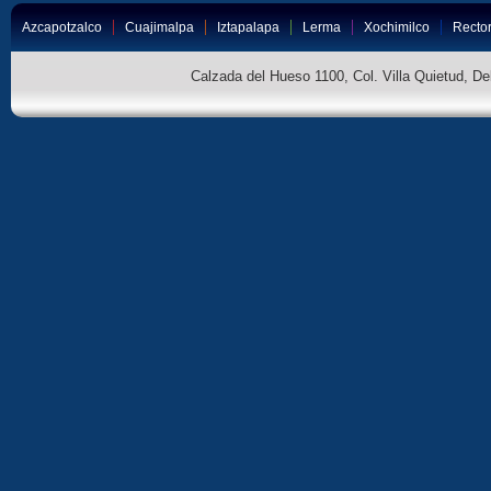
Azcapotzalco
Cuajimalpa
Iztapalapa
Lerma
Xochimilco
Rector
Calzada del Hueso 1100, Col. Villa Quietud, D