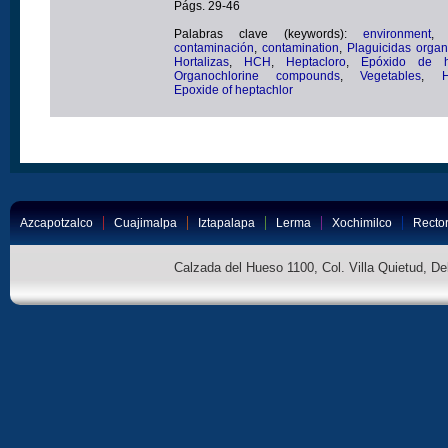
Págs. 29-46
Palabras clave (keywords):
environment
contaminación
,
contamination
,
Plaguicidas orga
Hortalizas
,
HCH
,
Heptacloro
,
Epóxido de h
Organochlorine compounds
,
Vegetables
,
H
Epoxide of heptachlor
Azcapotzalco
Cuajimalpa
Iztapalapa
Lerma
Xochimilco
Rector
Calzada del Hueso 1100, Col. Villa Quietud, D