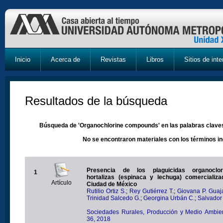
Inicio
Acerca de
Revistas
Libros
Sitios de inte
Resultados de la búsqueda
Búsqueda de 'Organochlorine compounds' en las palabras claves
No se encontraron materiales con los términos i
Presencia de los plaguicidas organoclo
1
hortalizas (espinaca y lechuga) comercializ
Artículo
Ciudad de México
Rutilio Ortiz S.
;
Rey Gutiérrez T.
;
Giovana P. Guaj
Trinidad Salcedo G.
;
Georgina Urbán C.
;
Salvador
Sociedades Rurales, Producción y Medio Ambien
36, 2018