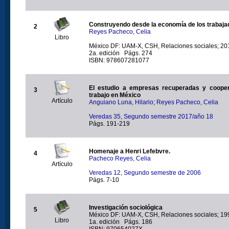
Construyendo desde la economía de los trabaja
2
Reyes Pacheco, Celia
Libro
México DF: UAM-X, CSH, Relaciones sociales; 20
2a. edición Págs. 274
ISBN: 978607281077
El estudio a empresas recuperadas y cooper
3
trabajo en México
Artículo
Anguiano Luna, Hilario
;
Reyes Pacheco, Celia
Veredas 35, Segundo semestre 2017/año 18
Págs. 191-219
Homenaje a Henri Lefebvre.
4
Pacheco Reyes, Celia
Artículo
Veredas 12, Segundo semestre de 2006
Págs. 7-10
Investigación sociológica
5
México DF: UAM-X, CSH, Relaciones sociales; 19
Libro
1a. edición Págs. 186
ISBN: 970654027X