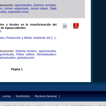
(keywords):
agroindustria
,
órdenes sociales
,
es
,
crimen organizado
,
social orders
,
State
ustry
,
organized crime
les y locales en la transformación del
 de Aguascalientes
fo
les, Producción y Medio Ambiente Vol.1, 1,
(keywords):
Sistema lechero
,
agroindustria
,
groindustry
,
Filière laitière
,
Mondialisation
,
globalization
,
globalización
Página 1
Lerma
Xochimilco
Rectoría General