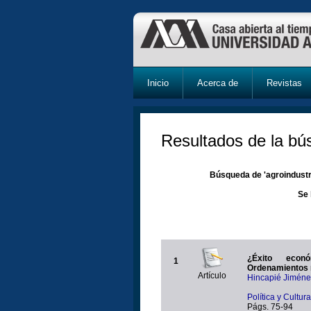
Inicio
Acerca de
Revistas
Resultados de la b
Búsqueda de 'agroindustri
Se 
¿Éxito econ
1
Ordenamientos m
Artículo
Hincapié Jiméne
Política y Cultu
Págs. 75-94