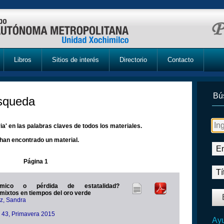
Libros
Sitios de interés
Directorio
Contacto
Bú
úsqueda
a' en las palabras claves de todos los materiales.
han encontrado un material.
Página 1
ómico o pérdida de estatalidad?
ixtos en tiempos del oro verde
z, Sandra
ra 43, Primavera 2015
Ayu