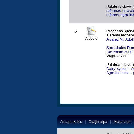
Palabras clave 
reformas estatal
reforms
,
agro-ind
Procesos globa
2
sistema lechero
Artículo
Alvarez M., Adol
Sociedades Rura
Diciembre 2000
Págs. 21-33
Palabras clave 
Dairy system
,
A
Agro-industries
,
Azcapotzalco
Cuajimalpa
Iztapalapa