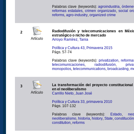
Palabras clave (keywords):
agroindustria
,
órdene
reformas estatales
,
crimen organizado
,
social or
reforms
,
agro-industry
,
organized crime
Radiodifusión y telecomunicaciones en Méxic
2
estratégico o nicho de mercado
Artículo
Arroyo Ramírez, Tania
Política y Cultura 43, Primavera 2015
Págs. 57-74
Palabras clave (keywords):
privatization
,
reforma
telecomunicaciones
,
radiodifusión
,
priva
monopolios
,
telecommunications
,
broadcasting
,
m
La transformación del proyecto constituciona
3
en el neoliberalismo
Artículo
Carrillo Nieto, Juan José
Política y Cultura 33, primavera 2010
Págs. 107-132
Palabras clave (keywords):
Estado
,
neo
neoliberalismo
,
historia
,
history
,
State
,
constitución
constitution
,
reforms