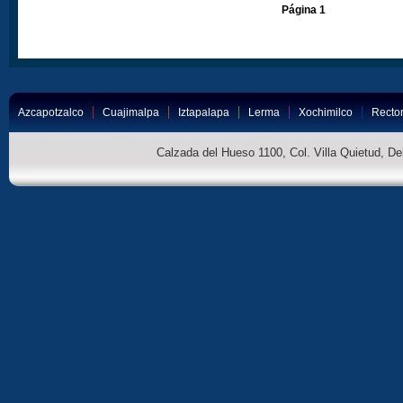
Página 1
Azcapotzalco
Cuajimalpa
Iztapalapa
Lerma
Xochimilco
Rector
Calzada del Hueso 1100, Col. Villa Quietud, D