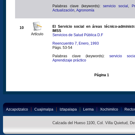
Palabras clave (keywords):
servicio social
,
P
Actualización
,
Agronomía
El Servicio social en áreas técnico-administrativas del
10
IMSS
Artículo
Servicios de Salud Pública D.F
Reencuentro 7, Enero, 1993
Págs. 53-54
Palabras clave (keywords):
servicio socia
Aprendizaje práctico
Página 1
Azcapotzalco
Cuajimalpa
Iztapalapa
Lerma
Xochimilco
Rector
Calzada del Hueso 1100, Col. Villa Quietud, D