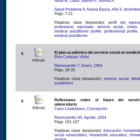
Nava M., Dalia
;
Valerio P., Norma A.
Salud Problema 9, Nueva Época, Año 5, diciembr
Págs. 7-21
Palabras clave (keywords):
perfil del egres
profesional
,
egresado
,
servicio social
,
newly 
medical practitioner profile
,
professional profile
medical practitioner
El plan académico del servicio social en medici
5
Ríos Cortazar, Víctor
Artículo
Reencuentro 7, Enero, 1993
Págs. 28-35
Palabras clave (keywords):
servicio social
,
Medi
académico
Reflexiones sobre el futuro del servic
6
universitario
Artículo
Cano Castellanos, Concepción
Reencuentro 40, Agosto, 2004
Págs. 101-107
Palabras clave (keywords):
Educación humanist
social universitario
,
Humanistic education
,
Univer
service