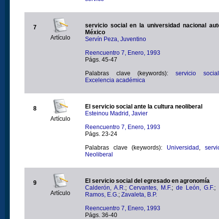
servicio social en la universidad nacional autónoma de
7
México
Artículo
Servín Peza, Juventino
Reencuentro 7, Enero, 1993
Págs. 45-47
Palabras clave (keywords):
servicio social
Excelencia académica
El servicio social ante la cultura neoliberal
8
Esteinou Madrid, Javier
Artículo
Reencuentro 7, Enero, 1993
Págs. 23-24
Palabras clave (keywords):
Universidad
,
servi
Neoliberal
El servicio social del egresado en agronomía
9
Calderón, A.R.
;
Cervantes, M.F.
;
de León, G.F.
;
Artículo
Ramos, E.G.
;
Zavaleta, B.P.
Reencuentro 7, Enero, 1993
Págs. 36-40