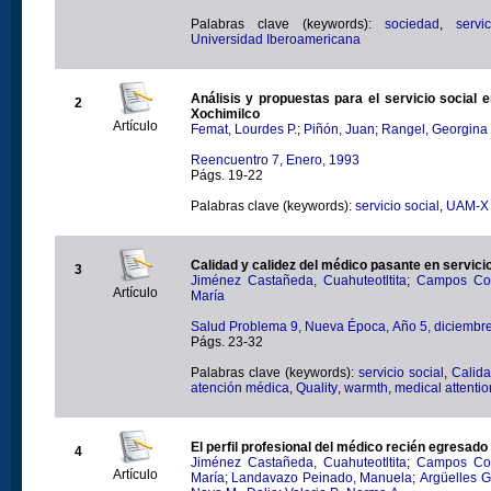
Palabras clave (keywords):
sociedad
,
servi
Universidad Iberoamericana
Análisis y propuestas para el servicio social en la UAM-
2
Xochimilco
Artículo
Femat, Lourdes P.
;
Piñón, Juan
;
Rangel, Georgina
Reencuentro 7, Enero, 1993
Págs. 19-22
Palabras clave (keywords):
servicio social
,
UAM-X
Calidad y calidez del médico pasante en servici
3
Jiménez Castañeda, Cuahuteotltita
;
Campos Cor
Artículo
María
Salud Problema 9, Nueva Época, Año 5, diciembr
Págs. 23-32
Palabras clave (keywords):
servicio social
,
Calid
atención médica
,
Quality
,
warmth
,
medical attentio
El perfil profesional del médico recién egresado
4
Jiménez Castañeda, Cuahuteotltita
;
Campos Cor
Artículo
María
;
Landavazo Peinado, Manuela
;
Argüelles G.