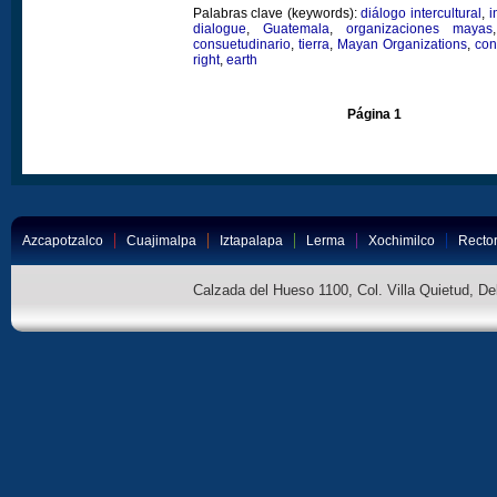
Palabras clave (keywords):
diálogo intercultural
,
i
dialogue
,
Guatemala
,
organizaciones mayas
consuetudinario
,
tierra
,
Mayan Organizations
,
con
right
,
earth
Página 1
Azcapotzalco
Cuajimalpa
Iztapalapa
Lerma
Xochimilco
Rector
Calzada del Hueso 1100, Col. Villa Quietud, D