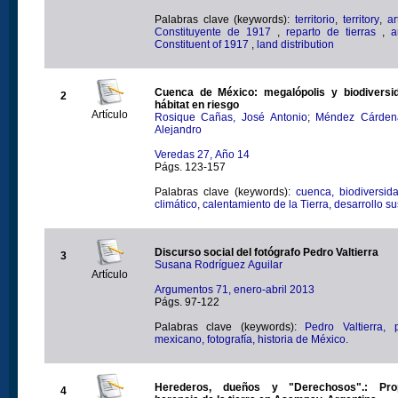
Palabras clave (keywords):
territorio
,
territory
,
ar
Constituyente de 1917
,
reparto de tierras
,
a
Constituent of 1917
,
land distribution
Cuenca de México: megalópolis y biodiversi
2
hábitat en riesgo
Artículo
Rosique Cañas, José Antonio
;
Méndez Cárdena
Alejandro
Veredas 27, Año 14
Págs. 123-157
Palabras clave (keywords):
cuenca, biodiversid
climático, calentamiento de la Tierra, desarrollo su
Discurso social del fotógrafo Pedro Valtierra
3
Susana Rodríguez Aguilar
Artículo
Argumentos 71, enero-abril 2013
Págs. 97-122
Palabras clave (keywords):
Pedro Valtierra, 
mexicano, fotografía, historia de México.
Herederos, dueños y "Derechosos".: Pro
4