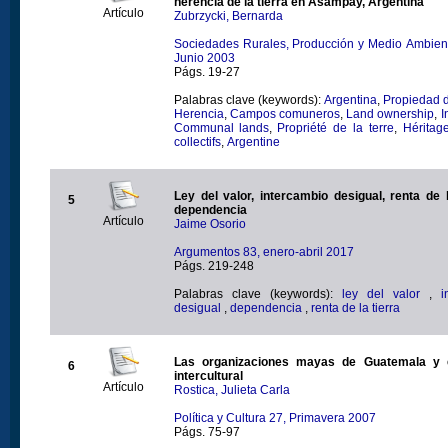
herencia de la tierra en Asampay, Argentina
Artículo
Zubrzycki, Bernarda
Sociedades Rurales, Producción y Medio Ambiente
Junio 2003
Págs. 19-27
Palabras clave (keywords):
Argentina
,
Propiedad de
Herencia
,
Campos comuneros
,
Land ownership
,
I
Communal lands
,
Propriété de la terre
,
Héritag
collectifs
,
Argentine
Ley del valor, intercambio desigual, renta de l
5
dependencia
Artículo
Jaime Osorio
Argumentos 83, enero-abril 2017
Págs. 219-248
Palabras clave (keywords):
ley del valor
,
i
desigual
,
dependencia
,
renta de la tierra
Las organizaciones mayas de Guatemala y e
6
intercultural
Artículo
Rostica, Julieta Carla
Política y Cultura 27, Primavera 2007
Págs. 75-97