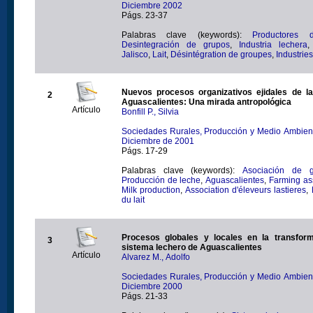
Diciembre 2002
Págs. 23-37
Palabras clave (keywords):
Productores 
Desintegración de grupos
,
Industria lechera
Jalisco
,
Lait
,
Désintégration de groupes
,
Industries
Nuevos procesos organizativos ejidales de l
2
Aguascalientes: Una mirada antropológica
Artículo
Bonfill P., Silvia
Sociedades Rurales, Producción y Medio Ambiente
Diciembre de 2001
Págs. 17-29
Palabras clave (keywords):
Asociación de 
Producción de leche
,
Aguascalientes
,
Farming as
Milk production
,
Association d'éleveurs lastieres
,
du lait
Procesos globales y locales en la transform
3
sistema lechero de Aguascalientes
Artículo
Alvarez M., Adolfo
Sociedades Rurales, Producción y Medio Ambiente
Diciembre 2000
Págs. 21-33