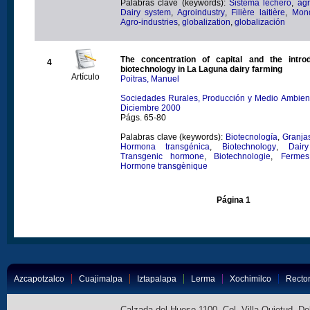
Palabras clave (keywords):
Sistema lechero
,
agr
Dairy system
,
Agroindustry
,
Filière laitière
,
Mond
Agro-industries
,
globalization
,
globalización
The concentration of capital and the introd
4
biotechnology in La Laguna dairy farming
Artículo
Poitras, Manuel
Sociedades Rurales, Producción y Medio Ambiente
Diciembre 2000
Págs. 65-80
Palabras clave (keywords):
Biotecnología
,
Granja
Hormona transgénica
,
Biotechnology
,
Dair
Transgenic hormone
,
Biotechnologie
,
Fermes 
Hormone transgènique
Página 1
Azcapotzalco
Cuajimalpa
Iztapalapa
Lerma
Xochimilco
Rector
Calzada del Hueso 1100, Col. Villa Quietud, D